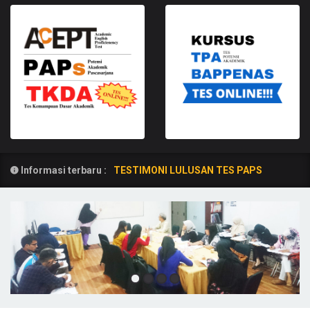
TOEFL ITP iBT - TOEIC -
TPDA - TOEP PLTI
IELTS
AcEPT - PAPs - TKDA
TPA BAPPENAS
UGM
Informasi terbaru :
TESTIMONI LULUSAN TES PAPS